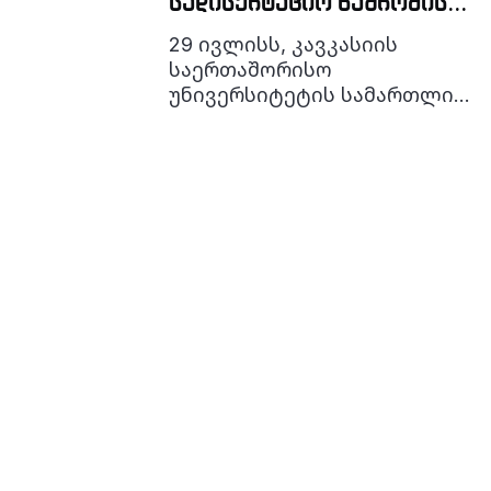
სადისერტაციო ნაშრომის
დაცვა
29 ივლისს, კავკასიის
საერთაშორისო
უნივერსიტეტის სამართლის
სადოქტორო
საგანმანათლებლო
პროგრამის დოქტორანტის
ეკატერინე ფიფიას
სადისერტაციო ნაშრომის
საჯარო დაცვა გაიმართა
თემაზე: „პარტნიორის მიერ
შპს-ის წილის მიღება და
წილთან დაკავშირებული
უფლებამოსილება“.