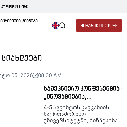
60° ფოტო ტური
ბი
განცხადებები
პროგრამები
იურიდიული კლინიკა
მიმართეთ CIU-ს
ის
გიების
ღიარება
 ᲡᲘᲐᲮᲚᲔᲔᲑᲘ
ტები
ცია
სტო 05, 2026
08:00 AM
ნტთათვის სწავლების
სამეცნიერო კონფერენცია -
შესახებ
„ინოვაციების,
ტექნოლოგიებისა და
პროცედურები
4-5 აგვისტოს კავკასიის
მდგრადობის გზით
საერთაშორისო
აღმავალი ბაზრების
უნივერსიტეტში, ბიზნესისა
და ტექნოლოგიების