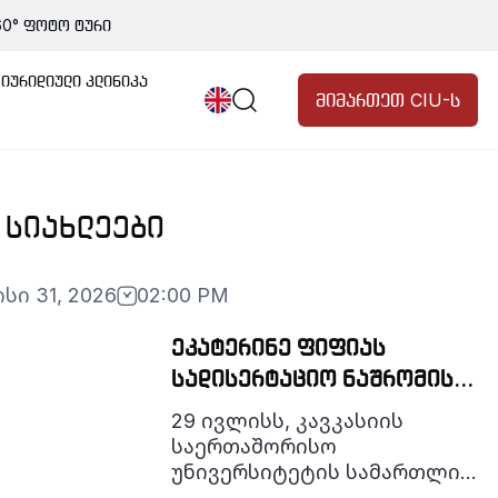
60° ფოტო ტური
ბი
განცხადებები
პროგრამები
იურიდიული კლინიკა
მიმართეთ CIU-ს
ის
გიების
ღიარება
 ᲡᲘᲐᲮᲚᲔᲔᲑᲘ
ცია
სი 31, 2026
02:00 PM
ნტთათვის სწავლების
ეკატერინე ფიფიას
შესახებ
სადისერტაციო ნაშრომის
დაცვა
29 ივლისს, კავკასიის
საერთაშორისო
უნივერსიტეტის სამართლის
სადოქტორო