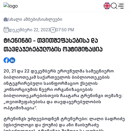
/
ახალი ამბები
/
სიახლეები
სიახლეები
განცხადებები
პროგრამები
დეკემბერი 22, 2023
07:50 PM
ტრენინგი - თვითშეფასებისა და
პოპულარული:
ახალი სტუდენტური მოწვევა
დირექტორია
Კალენდარი
თავდაჯერებულობის ოპტიმიზაცია
Ადამიანური რესურსების
წიგნის მაღაზია
გამოსაშვები
საცხოვრებელი
20, 21 და 22 დეკემბერს ეროვნულმა სამეცნიერო
ბიბლიოთეკამ საქართველოს ბიბლიოთეკების
ინტეგრირებული საინფორმაციო ქსელის
კონსორციუმის წევრი ორგანიზაციების
ბიბლიოთეკარებისთვის ჩაატარა ტრენინგი თემაზე:
„თვითშეფასებისა და თავდაჯერებულობის
ოპტიმიზაცია“.
ტრენინგს უძღვებოდნენ ტრენერები: ლალი ბადრიძე
(ფსიქოლოგი და ქოუჩი) და ანი მაისურაძე
(ფსიქოლოგი). ტრენინგი შემდეგ საკითხებს