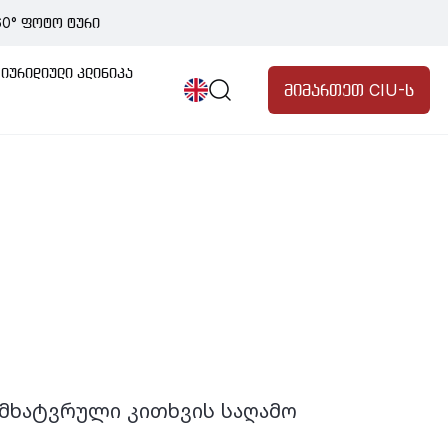
60° ფოტო ტური
ბი
განცხადებები
პროგრამები
იურიდიული კლინიკა
მიმართეთ CIU-ს
ის
გიების
ღიარება
ცია
ნტთათვის სწავლების
შესახებ
 მხატვრული კითხვის საღამო