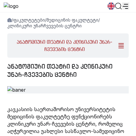
/
ფაკულტეტები
/
მედიცინის ფაკულტეტი
/
სიახლეები
განცხადებები
პროგრამები
კლინიკური უნარჩვევების ცენტრი
ანატომიური თეატრი და კლინიკური უნარ-
პოპულარული:
ახალი სტუდენტური მოწვევა
ჩვევების ცენტრი
დირექტორია
Კალენდარი
Ადამიანური რესურსების
წიგნის მაღაზია
გამოსაშვები
საცხოვრებელი
ᲐᲜᲐᲢᲝᲛᲘᲣᲠᲘ ᲗᲔᲐᲢᲠᲘ ᲓᲐ ᲙᲚᲘᲜᲘᲙᲣᲠᲘ
ᲣᲜᲐᲠ-ᲩᲕᲔᲕᲔᲑᲘᲡ ᲪᲔᲜᲢᲠᲘ
კავკასიის საერთაშორისო უნივერსიტეტის
მედიცინის ფაკულტეტზე ფუნქციონირებს
კლინიკური უნარ-ჩვევების ცენტრი, რომელიც
აღჭურვილია უახლესი სასწავლო-სამედიცინო